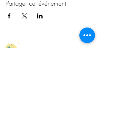
Partager cet événement
Au Cœur de son
Être
Cheminer sur la voie du cœur et de la
conscience
・K
INÉSIOLOGIE
・NUM
ÉROLOGIE
SACRÉE
・ATELIERS & STAGES
Echallens, proche de Lausanne