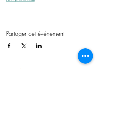
Partager cet événement
Au Cœur de son
Être
Cheminer sur la voie du cœur et de la
conscience
・K
INÉSIOLOGIE
・NUM
ÉROLOGIE