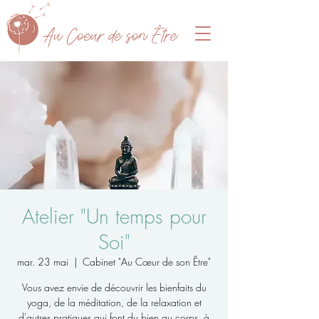
A
u Coeur de son Être
Atelier "Un temps pour
Soi"
mar. 23 mai
  |  
Cabinet "Au Cœur de son Être"
Vous avez envie de découvrir les bienfaits du
yoga, de la méditation, de la relaxation et
d'autres pratiques qui font du bien au corps, à