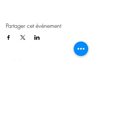
Partager cet événement
Au Cœur de son
Être
Cheminer sur la voie du cœur et de la
conscience
・K
INÉSIOLOGIE
・NUM
ÉROLOGIE
SACRÉE
・ATELIERS & STAGES