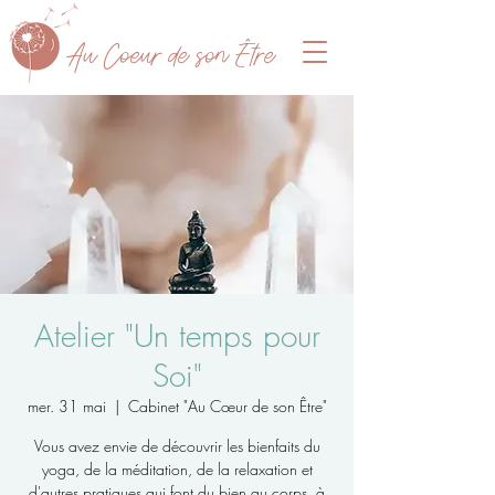
A
u Coeur de son Être
Atelier "Un temps pour
Soi"
mer. 31 mai
  |  
Cabinet "Au Cœur de son Être"
Vous avez envie de découvrir les bienfaits du
yoga, de la méditation, de la relaxation et
d'autres pratiques qui font du bien au corps, à