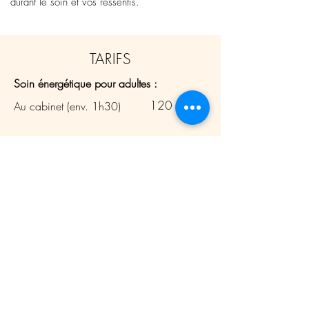
durant le soin et vos ressentis.
TARIFS
Soin énergétique pour adultes :
120 CHF
Au cabinet (env. 1h30)
Soin énergétique pour enfants (jusqu'à 15
ans) :
80 CHF
Au cabinet (env. 1h)
RÉSERVER UNE SÉANCE
L’argent ne devrait pas être un frein à votre