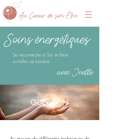
A
u Coeur de son Être
Soins énergétiques
Se reconnecter à Soi et faire
scintiller sa lumière
avec Joëlle
GUÉRISON
Au moyen de différentes techniques de