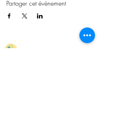
Partager cet événement
Au Cœur de son
Être
Cheminer sur la voie du cœur et de la
conscience
・K
INÉSIOLOGIE
・NUM
ÉROLOGIE
SACRÉE
・ATELIERS & STAGES
Echallens, proche de Lausanne